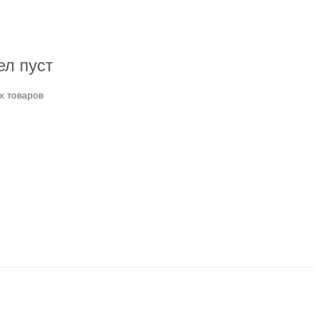
ел пуст
х товаров