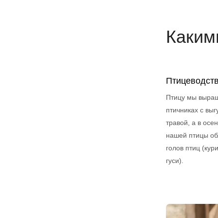
Каким
Птицеводст
Птицу мы выращ
птичниках с вы
травой, а в ос
нашей птицы об
голов птиц (кур
гуси).