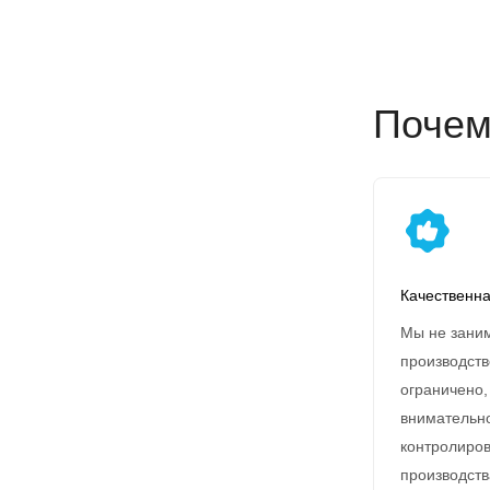
Почем
Качественна
Мы не зани
производств
ограничено,
внимательно
контролиров
производств