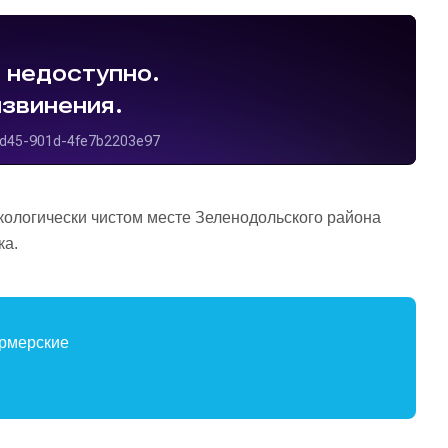
кологически чистом месте Зеленодольского района
ка.
ермерские