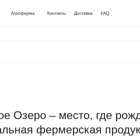
Агроферма
Контакты
Доставка
FAQ
ое Озеро – место, где рож
альная фермерская продук