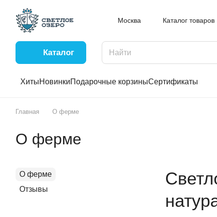
Москва
Каталог товаров
Каталог
Хиты
Новинки
Подарочные корзины
Сертификаты
Главная
О ферме
О ферме
Светл
О ферме
Отзывы
натур