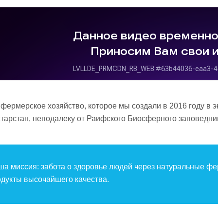
ермерское хозяйство, которое мы создали в 2016 году в э
тарстан, неподалеку от Раифского Биосферного заповедни
ша миссия: забота о здоровье людей через натуральные ф
дукты высочайшего качества.