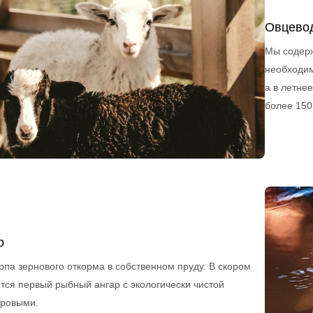
Овцево
Мы содерж
необходим
а в летне
более 150
о
рпа зернового откорма в собственном пруду. В скором
тся первый рыбный ангар с экологически чистой
тровыми.