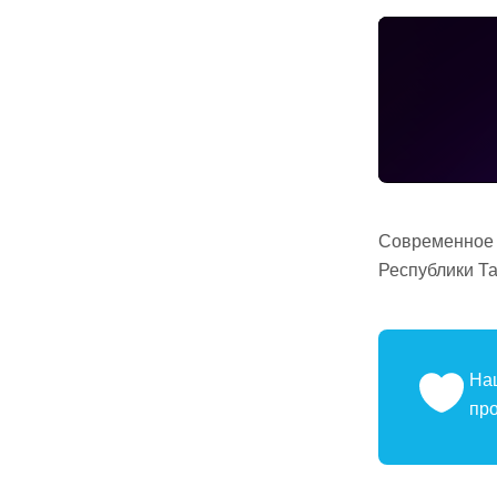
Современное ф
Республики Та
На
про