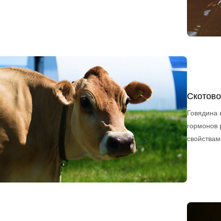
Скотово
Говядина 
гормонов 
свойствам