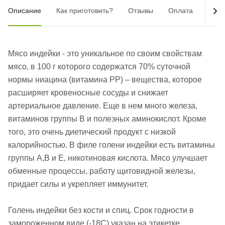
Описание
Как приготовить?
Отзывы
Оплата
Дост
Мясо индейки - это уникальное по своим свойствам
мясо, в 100 г которого содержатся 70% суточной
нормы ниацина (витамина РР) – вещества, которое
расширяет кровеносные сосуды и снижает
артериальное давление. Еще в нем много железа,
витаминов группы В и полезных аминокислот. Кроме
того, это очень диетический продукт с низкой
калорийностью. В филе голени индейки есть витамины
группы А,В и Е, никотиновая кислота. Мясо улучшает
обменные процессы, работу щитовидной железы,
придает силы и укрепляет иммунитет.
Голень индейки без кости и спиц. Срок годности в
замороженном виде (-18С) указан на этикетке.