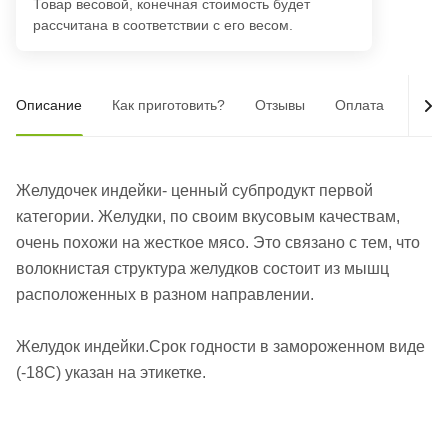
Товар весовой, конечная стоимость будет
рассчитана в соответствии с его весом.
Описание
Как приготовить?
Отзывы
Оплата
Дост
Желудочек индейки- ценный субпродукт первой
категории. Желудки, по своим вкусовым качествам,
очень похожи на жесткое мясо. Это связано с тем, что
волокнистая структура желудков состоит из мышц
расположенных в разном направлении.
Желудок индейки.Срок годности в замороженном виде
(-18С) указан на этикетке.