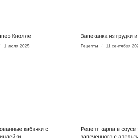
лпер Кнолле
Запеканка из грудки 
/
/
1 июля 2025
Рецепты
11 сентября 20
ванные кабачки с
Рецепт карпа в соусе 
индейки
запеченного с апельс