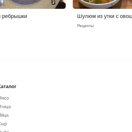
и ребрышки
Шулюм из утки с ово
Рецепты
Каталог
Мясо
Птица
Яйца
Сыр