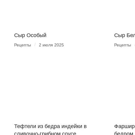
Сыр Особый
Сыр Бе
/
Рецепты
2 июля 2025
Рецепты
Тефтели из бедра индейки в
Фарширо
сливочно-грибном соусе
бедром 