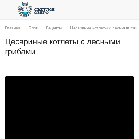
Главная
Блог
Рецепты
Цесариные котлеты с лесными гри
Цесариные котлеты с лесными
грибами